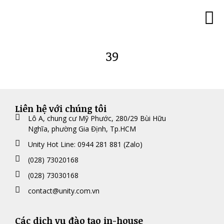
Trang c
Minh 
Đào tạo lãn
Đào tạo 180
Đào tạo với góc
Đào tạo “Trí thông mi
Đào tạo MBTI ch
Đào tạo Tâm lý 
Đào tạo Co
Đào tạo Caree
Hình ả
Khách hàng của chúng tôi
Liên hệ
39
Liên hệ với chúng tôi
Lô A, chung cư Mỹ Phước, 280/29 Bùi Hữu
Nghĩa, phường Gia Định, Tp.HCM
Unity Hot Line: 0944 281 881 (Zalo)
(028) 73020168
(028) 73030168
contact@unity.com.vn
Các dịch vụ đào tạo in-house