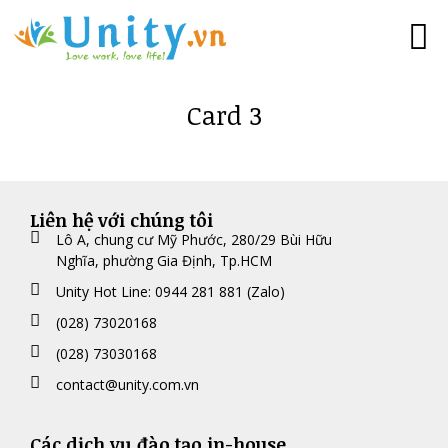
Trang c
Minh 
Đào tạo lãn
Đào tạo 180
Đào tạo với góc
Đào tạo “Trí thông mi
Đào tạo MBTI ch
Đào tạo Tâm lý 
Đào tạo Co
Đào tạo Caree
Hình ả
Khách hàng của chúng tôi
Liên hệ
Card 3
Liên hệ với chúng tôi
Lô A, chung cư Mỹ Phước, 280/29 Bùi Hữu
Nghĩa, phường Gia Định, Tp.HCM
Unity Hot Line: 0944 281 881 (Zalo)
(028) 73020168
(028) 73030168
contact@unity.com.vn
Các dịch vụ đào tạo in-house