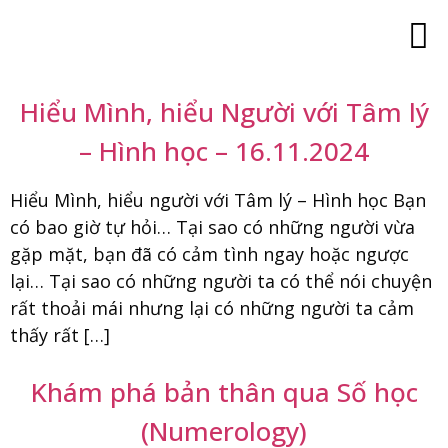
Trang c
Minh 
Đào tạo lãn
Đào tạo 180
Đào tạo với góc
Đào tạo “Trí thông mi
Đào tạo MBTI ch
Đào tạo Tâm lý 
Đào tạo Co
Đào tạo Caree
Hình ả
Khách hàng của chúng tôi
Liên hệ
Hiểu Mình, hiểu Người với Tâm lý
– Hình học – 16.11.2024
Hiểu Mình, hiểu người với Tâm lý – Hình học Bạn
có bao giờ tự hỏi… Tại sao có những người vừa
gặp mặt, bạn đã có cảm tình ngay hoặc ngược
lại… Tại sao có những người ta có thể nói chuyện
rất thoải mái nhưng lại có những người ta cảm
thấy rất […]
Khám phá bản thân qua Số học
(Numerology)