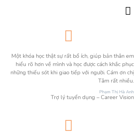
Trang c
Minh 
Đào tạo lãn
Đào tạo 180
Đào tạo với góc
Đào tạo “Trí thông mi
Đào tạo MBTI ch
Đào tạo Tâm lý 
Đào tạo Co
Đào tạo Caree
Hình ả
Khách hàng của chúng tôi
Liên hệ
Một khóa học thật sự rất bổ ích, giúp bản thân em
hiểu rõ hơn về mình và học được cách khắc phục
những thiếu sót khi giao tiếp với người. Cám ơn chị
Tâm rất nhiều.
Phạm Thị Hà Anh
Trợ lý tuyển dụng – Career Vision