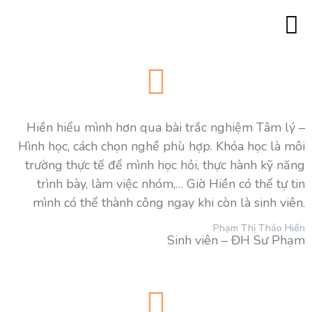
Trang c
Minh 
Đào tạo lãn
Đào tạo 180
Đào tạo với góc
Đào tạo “Trí thông mi
Đào tạo MBTI ch
Đào tạo Tâm lý 
Đào tạo Co
Đào tạo Caree
Hình ả
Khách hàng của chúng tôi
Liên hệ
Hiền hiểu mình hơn qua bài trắc nghiệm Tâm lý –
Hình học, cách chọn nghề phù hợp. Khóa học là môi
trường thực tế để mình học hỏi, thực hành kỹ năng
trình bày, làm việc nhóm,… Giờ Hiền có thể tự tin
mình có thể thành công ngay khi còn là sinh viên.
Phạm Thị Thảo Hiền
Sinh viên – ĐH Sư Phạm