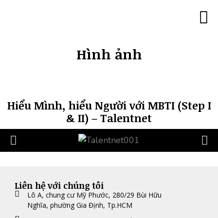
Trang c
Minh 
Đào tạo lãn
Đào tạo 180
Đào tạo với góc
Đào tạo “Trí thông mi
Đào tạo MBTI ch
Đào tạo Tâm lý 
Đào tạo Co
Đào tạo Caree
Hình ả
Khách hàng của chúng tôi
Liên hệ
Hình ảnh
Hiểu Mình, hiểu Người với MBTI (Step I
& II) – Talentnet
Liên hệ với chúng tôi
Lô A, chung cư Mỹ Phước, 280/29 Bùi Hữu
Nghĩa, phường Gia Định, Tp.HCM