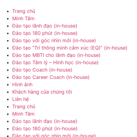
Chuyển
đến
Trang chủ
nội
Minh Tâm
dung
Đào tạo lãnh đạo (in-house)
Đào tạo 180 phút (in-house)
Đào tạo với góc nhìn mới (in-house)
Đào tạo “Trí thông minh cảm xúc (EQ)” (in-house)
Đào tạo MBTI cho lãnh đạo (in-house)
Đào tạo Tâm lý – Hình học (in-house)
Đào tạo Coach (in-house)
Đào tạo Career Coach (in-house)
Hình ảnh
Khách hàng của chúng tôi
Liên hệ
Trang chủ
Minh Tâm
Đào tạo lãnh đạo (in-house)
Đào tạo 180 phút (in-house)
Đào tạo với góc nhìn mới (in-house)