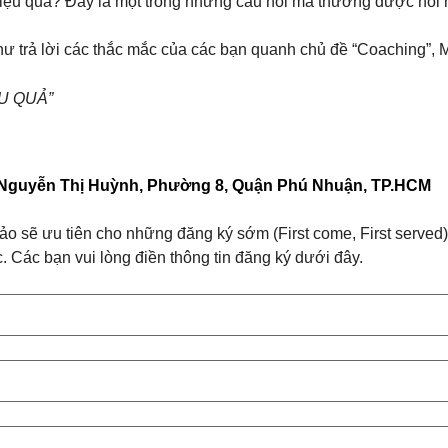
hiệu quả? Đây là một trong những câu hỏi mà thường được hỏi 
như trả lời các thắc mắc của các bạn quanh chủ đề “Coaching”,
U QUẢ”
 23 Nguyễn Thị Huỳnh, Phường 8, Quận Phú Nhuận, TP.HCM
ảo sẽ ưu tiên cho những đăng ký sớm (First come, First served
. Các bạn vui lòng điền thông tin đăng ký dưới đây.