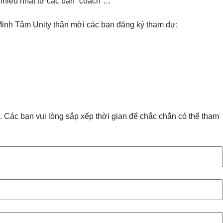
nhiều nhất từ các bạn “coach”…
 Minh Tâm Unity thân mời các bạn đăng ký tham dự:
).
Các bạn vui lòng sắp xếp thời gian để chắc chắn có thể tham