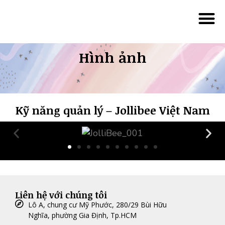
Trang chủ
Minh Tâ
Đào tạo lãnh đạo 
Đào tạo 180 phút 
Đào tạo với góc nhìn m
Đào tạo “Trí thông minh cảm xúc
Đào tạo MBTI cho lãnh đ
Đào tạo Tâm lý – Hình h
Đào tạo Coach (
Đào tạo Career Coach
Hình ảnh
Khách hàng của chúng tôi
Liên hệ
Hình ảnh
Kỹ năng quản lý – Jollibee Việt Nam
Liên hệ với chúng tôi
Lô A, chung cư Mỹ Phước, 280/29 Bùi Hữu
Nghĩa, phường Gia Định, Tp.HCM