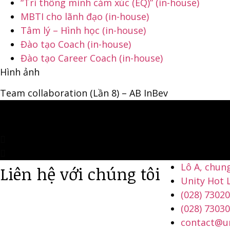
“Trí thông minh cảm xúc (EQ)” (in-house)
MBTI cho lãnh đạo (in-house)
Tâm lý – Hình học (in-house)
Đào tạo Coach (in-house)
Đào tạo Career Coach (in-house)
Hình ảnh
Team collaboration (Lần 8) – AB InBev
Lô A, chun
Liên hệ với chúng tôi
Unity Hot L
(028) 7302
(028) 7303
contact@un