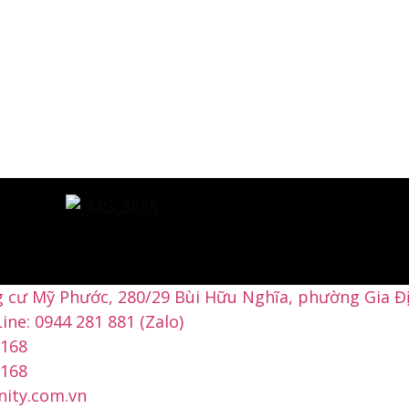
g cư Mỹ Phước, 280/29 Bùi Hữu Nghĩa, phường Gia 
ine: 0944 281 881 (Zalo)
0168
0168
ity.com.vn