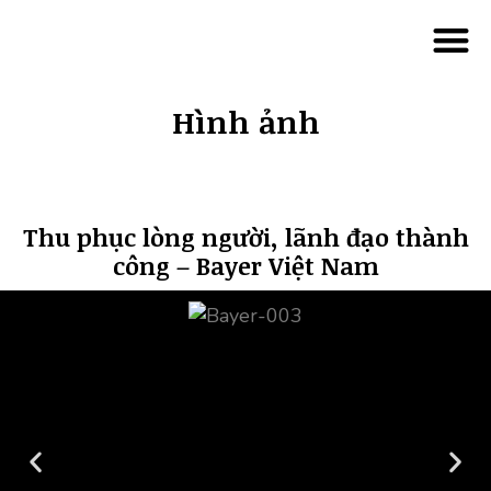
Đào tạo “Trí thông minh cảm xúc (EQ)” (in-house)
Hình ảnh
Thu phục lòng người, lãnh đạo thành
công – Bayer Việt Nam