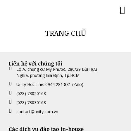
Trang c
Minh 
Đào tạo lãn
Đào tạo 180
Đào tạo với góc
Đào tạo “Trí thông mi
Đào tạo MBTI ch
Đào tạo Tâm lý 
Đào tạo Co
Đào tạo Caree
Hình ả
Khách hàng của chúng tôi
Liên hệ
TRANG CHỦ
Liên hệ với chúng tôi
Lô A, chung cư Mỹ Phước, 280/29 Bùi Hữu
Nghĩa, phường Gia Định, Tp.HCM
Unity Hot Line: 0944 281 881 (Zalo)
(028) 73020168
(028) 73030168
contact@unity.com.vn
Các dịch vụ đào tạo in-house