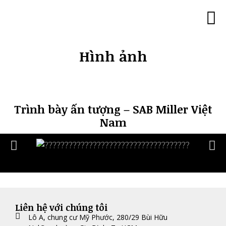
Trang c
Minh 
Đào tạo lãn
Đào tạo 180
Đào tạo với góc
Đào tạo “Trí thông mi
Đào tạo MBTI ch
Đào tạo Tâm lý 
Đào tạo Co
Đào tạo Caree
Hình ả
Khách hàng của chúng tôi
Liên hệ
Hình ảnh
Trình bày ấn tượng – SAB Miller Việt
Nam
Liên hệ với chúng tôi
Lô A, chung cư Mỹ Phước, 280/29 Bùi Hữu