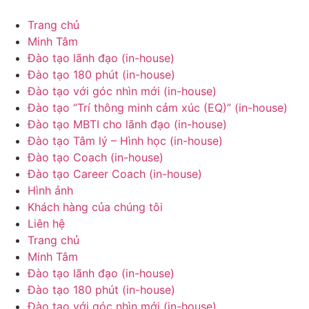
Chuyển
đến
Trang chủ
nội
Minh Tâm
dung
Đào tạo lãnh đạo (in-house)
Đào tạo 180 phút (in-house)
Đào tạo với góc nhìn mới (in-house)
Đào tạo “Trí thông minh cảm xúc (EQ)” (in-house)
Đào tạo MBTI cho lãnh đạo (in-house)
Đào tạo Tâm lý – Hình học (in-house)
Đào tạo Coach (in-house)
Đào tạo Career Coach (in-house)
Hình ảnh
Khách hàng của chúng tôi
Liên hệ
Trang chủ
Minh Tâm
Đào tạo lãnh đạo (in-house)
Đào tạo 180 phút (in-house)
Đào tạo với góc nhìn mới (in-house)