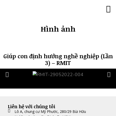
Trang c
Minh 
Đào tạo lãn
Đào tạo 180
Đào tạo với góc
Đào tạo “Trí thông mi
Đào tạo MBTI ch
Đào tạo Tâm lý 
Đào tạo Co
Đào tạo Caree
Hình ả
Khách hàng của chúng tôi
Liên hệ
Hình ảnh
Giúp con định hướng nghề nghiệp (Lần
3) – RMIT
Liên hệ với chúng tôi
Lô A, chung cư Mỹ Phước, 280/29 Bùi Hữu