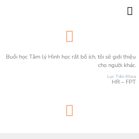
Trang c
Minh 
Đào tạo lãn
Đào tạo 180
Đào tạo với góc
Đào tạo “Trí thông mi
Đào tạo MBTI ch
Đào tạo Tâm lý 
Đào tạo Co
Đào tạo Caree
Hình ả
Khách hàng của chúng tôi
Liên hệ
Buổi học Tâm lý Hình học rất bổ ích, tôi sẽ giới thiệu
cho người khác.
Lục Tiên Khoa
HR – FPT