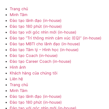
Chuyển
đến
Trang chủ
nội
Minh Tâm
dung
Đào tạo lãnh đạo (in-house)
Đào tạo 180 phút (in-house)
Đào tạo với góc nhìn mới (in-house)
Đào tạo “Trí thông minh cảm xúc (EQ)” (in-house)
Đào tạo MBTI cho lãnh đạo (in-house)
Đào tạo Tâm lý – Hình học (in-house)
Đào tạo Coach (in-house)
Đào tạo Career Coach (in-house)
Hình ảnh
Khách hàng của chúng tôi
Liên hệ
Trang chủ
Minh Tâm
Đào tạo lãnh đạo (in-house)
Đào tạo 180 phút (in-house)
Đào tạo với góc nhìn mới (in-house)