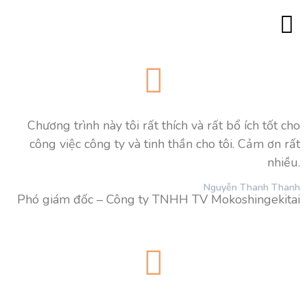
Trang c
Minh 
Đào tạo lãn
Đào tạo 180
Đào tạo với góc
Đào tạo “Trí thông mi
Đào tạo MBTI ch
Đào tạo Tâm lý 
Đào tạo Co
Đào tạo Caree
Hình ả
Khách hàng của chúng tôi
Liên hệ
Chương trình này tôi rất thích và rất bổ ích tốt cho
công việc công ty và tinh thần cho tôi. Cảm ơn rất
nhiều.
Nguyễn Thanh Thanh
Phó giám đốc – Công ty TNHH TV Mokoshingekitai