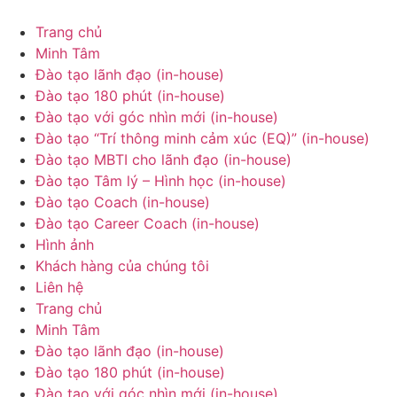
Chuyển
đến
Trang chủ
nội
Minh Tâm
dung
Đào tạo lãnh đạo (in-house)
Đào tạo 180 phút (in-house)
Đào tạo với góc nhìn mới (in-house)
Đào tạo “Trí thông minh cảm xúc (EQ)” (in-house)
Đào tạo MBTI cho lãnh đạo (in-house)
Đào tạo Tâm lý – Hình học (in-house)
Đào tạo Coach (in-house)
Đào tạo Career Coach (in-house)
Hình ảnh
Khách hàng của chúng tôi
Liên hệ
Trang chủ
Minh Tâm
Đào tạo lãnh đạo (in-house)
Đào tạo 180 phút (in-house)
Đào tạo với góc nhìn mới (in-house)