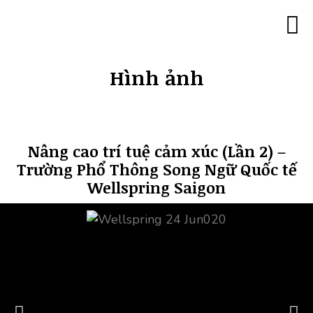
Trang c
Minh 
Đào tạo lãn
Đào tạo 180
Đào tạo với góc
Đào tạo “Trí thông mi
Đào tạo MBTI ch
Đào tạo Tâm lý 
Đào tạo Co
Đào tạo Caree
Hình ả
Khách hàng của chúng tôi
Liên hệ
Hình ảnh
Nâng cao trí tuệ cảm xúc (Lần 2) –
Trường Phổ Thông Song Ngữ Quốc tế
Wellspring Saigon