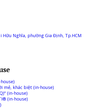
ùi Hữu Nghĩa, phường Gia Định, Tp.HCM
use
-house)
 mẻ, khác biệt (in-house)
)" (in-house)
TI® (in-house)
)