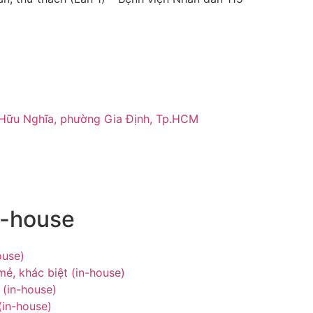
 Hữu Nghĩa, phường Gia Định, Tp.HCM
n-house
ouse)
ẻ, khác biệt (in-house)
 (in-house)
(in-house)