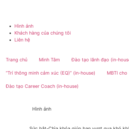
Hình ảnh
Khách hàng của chúng tôi
Liên hệ
Trang chủ
Minh Tâm
Đào tạo lãnh đạo (in-hous
“Trí thông minh cảm xúc (EQ)” (in-house)
MBTI cho 
Đào tạo Career Coach (in-house)
Hình ảnh
Sức bật-Chìa khóa giúp bạn vượt qua khó khă