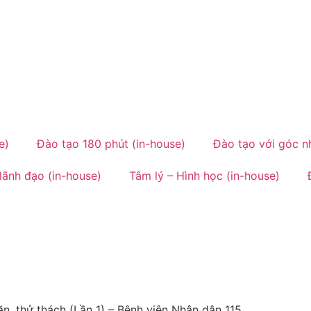
e)
Đào tạo 180 phút (in-house)
Đào tạo với góc nh
lãnh đạo (in-house)
Tâm lý – Hình học (in-house)
n, thử thách (Lần 1) – Bệnh viện Nhân dân 115