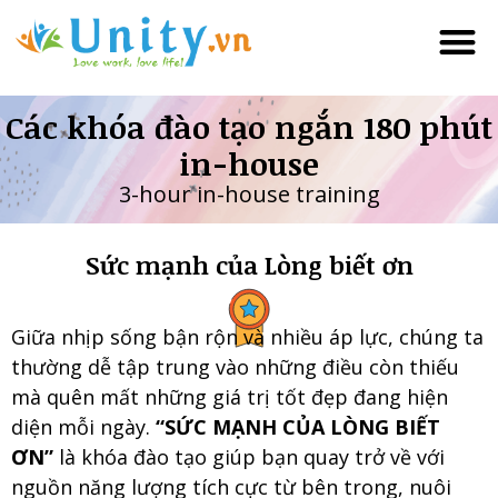
Trang chủ
Minh Tâ
Đào tạo lãnh đạo 
Đào tạo 180 phút 
Đào tạo với góc nhìn m
Đào tạo “Trí thông minh cảm xúc
Đào tạo MBTI cho lãnh đ
Đào tạo Tâm lý – Hình h
Đào tạo Coach (
Đào tạo Career Coach
Hình ảnh
Khách hàng của chúng tôi
Liên hệ
Các khóa đào tạo ngắn 180 phút
in-house
3-hour in-house training
Sức mạnh của Lòng biết ơn
Giữa nhịp sống bận rộn và nhiều áp lực, chúng ta
thường dễ tập trung vào những điều còn thiếu
mà quên mất những giá trị tốt đẹp đang hiện
diện mỗi ngày.
“SỨC MẠNH CỦA LÒNG BIẾT
ƠN”
là khóa đào tạo giúp bạn quay trở về với
nguồn năng lượng tích cực từ bên trong, nuôi