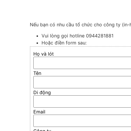
Nếu bạn có nhu cầu tổ chức cho công ty (in-ho
Vui lòng gọi hotline 0944281881
Hoặc điền form sau:
Họ và lót
Tên
Di động
Email
Công ty