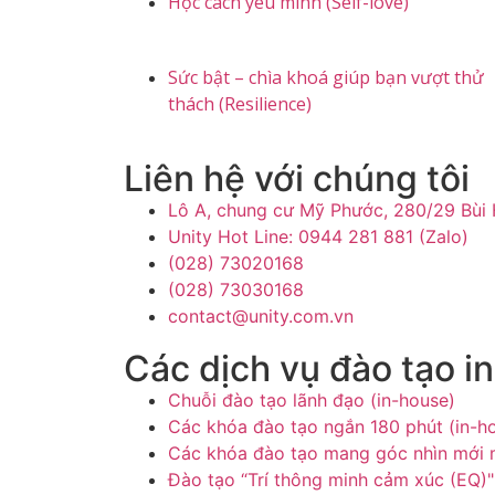
Học cách yêu mình (Self-love)
Sức bật – chìa khoá giúp bạn vượt thử
thách (Resilience)
Liên hệ với chúng tôi
Lô A, chung cư Mỹ Phước, 280/29 Bùi
Unity Hot Line: 0944 281 881 (Zalo)
(028) 73020168
(028) 73030168
contact@unity.com.vn
Các dịch vụ đào tạo i
Chuỗi đào tạo lãnh đạo (in-house)
Các khóa đào tạo ngắn 180 phút (in-h
Các khóa đào tạo mang góc nhìn mới m
Đào tạo “Trí thông minh cảm xúc (EQ)"