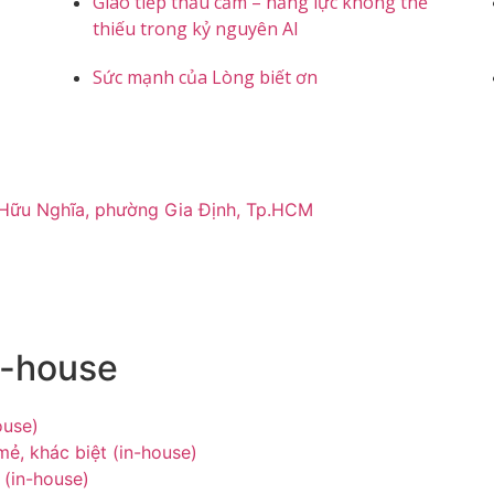
Giao tiếp thấu cảm – năng lực không thể
thiếu trong kỷ nguyên AI
Sức mạnh của Lòng biết ơn
 Hữu Nghĩa, phường Gia Định, Tp.HCM
n-house
ouse)
ẻ, khác biệt (in-house)
 (in-house)