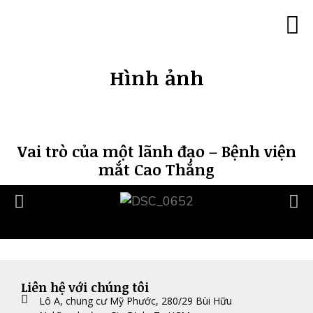
Trang c
Minh 
Đào tạo lãn
Đào tạo 180
Đào tạo với góc
Đào tạo “Trí thông mi
Đào tạo MBTI ch
Đào tạo Tâm lý 
Đào tạo Co
Đào tạo Caree
Hình ả
Khách hàng của chúng tôi
Liên hệ
Hình ảnh
Vai trò của một lãnh đạo – Bệnh viện
mắt Cao Thắng
Liên hệ với chúng tôi
Lô A, chung cư Mỹ Phước, 280/29 Bùi Hữu